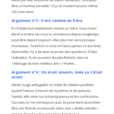
élevé par elle, entourée de sœurs aimantes, c’est peut-
être un homme sensible ? Oui, ils existent encore même
s’ils sont rares.
Argument n°3 : Il est comme un frère
Et s’il était tout simplement comme un frère. Vous l’avez
élevé à ce titre car vous le connaissez depuis longtemps,
peut-être depuis toujours. Aller plus loin sera presque
incestueux. Toutefois si vous ne l’avez jamais vu aux bras
d’une belle, il y a de quoi se poser des questions. Il faut
l’admettre. Tu te souviens du Julia Roberts dans le
« Mariage de mon meilleur ami » ? Humm…
Argument n°4 : On était amants, mais ça c’était
avant
Alerte rouge ambiguïtés ou traité de relation pacifiste.
Quand l’amour a besoin de mystères et de passion,
l’amitié, elle, mise sur la transparence et les confessions.
Oui mais on ne voit toujours pas. Ils pourraient aussi bien
être sex friends ou basculer dans une « amitié colorée »