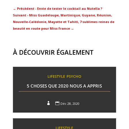
←
Précédent - Envie de tester le cocktail au Nutella ?
Suivant - Miss Guadeloupe, Martinique, Guyane, Réunion,
Nouvelle-Calédonie, Mayotte et Tahiti, 7 sublimes reines de
beauté en route pour Miss France
→
À DÉCOUVRIR ÉGALEMENT
LIFESTYLE
PSYCHO
5 CHOSES QUE 2020 NOUS A APPRIS


Déc 28, 2020
LIFESTYLE