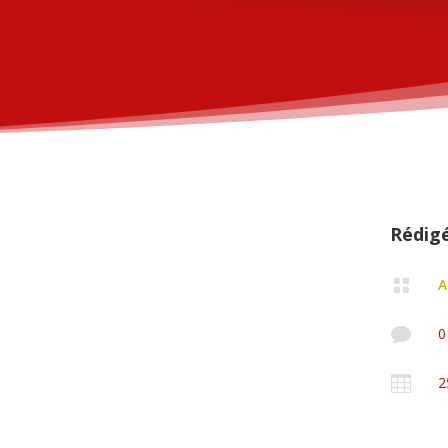
Rédig

A

0

2