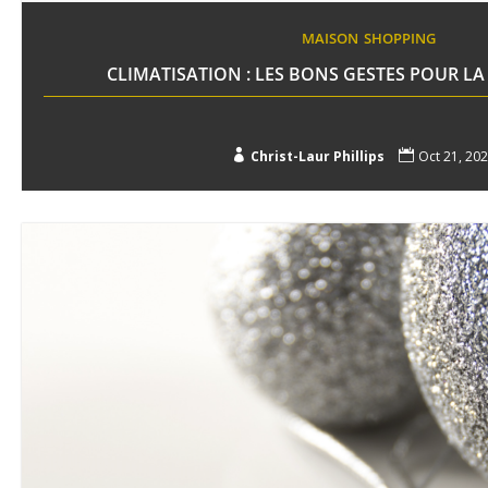
MAISON
SHOPPING
CLIMATISATION : LES BONS GESTES POUR L

Christ-Laur Phillips

Oct 21, 20