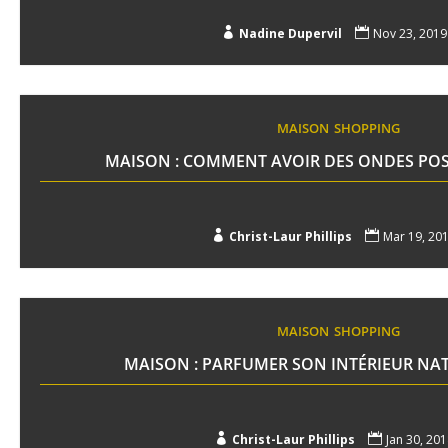

Nadine Dupervil

Nov 23, 2019
MAISON
SHOPPING
MAISON : COMMENT AVOIR DES ONDES POSI

Christ-Laur Phillips

Mar 19, 20
MAISON
SHOPPING
MAISON : PARFUMER SON INTÉRIEUR N

Christ-Laur Phillips

Jan 30, 201