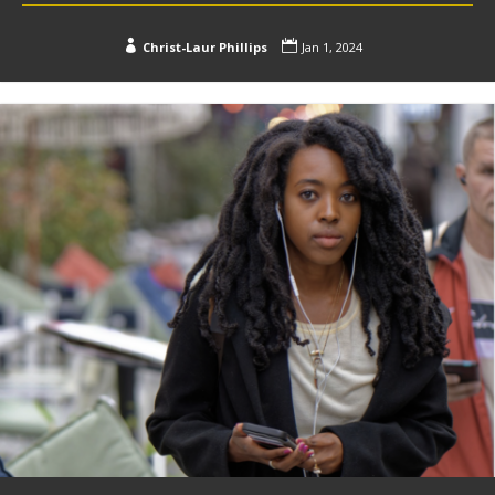


Christ-Laur Phillips
Jan 1, 2024