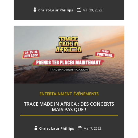


Christ-Laur Phillips
Mai 29, 2022
ENTERTAINMENT
ÉVÉNEMENTS
TRACE MADE IN AFRICA : DES CONCERTS
MAIS PAS QUE !


Christ-Laur Phillips
Mai 7, 2022