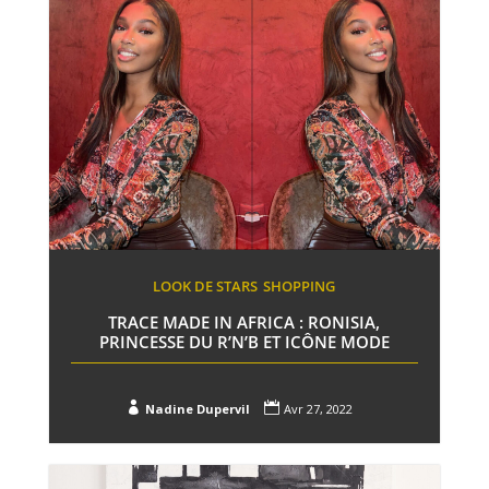
LOOK DE STARS
SHOPPING
TRACE MADE IN AFRICA : RONISIA,
PRINCESSE DU R’N’B ET ICÔNE MODE


Nadine Dupervil
Avr 27, 2022