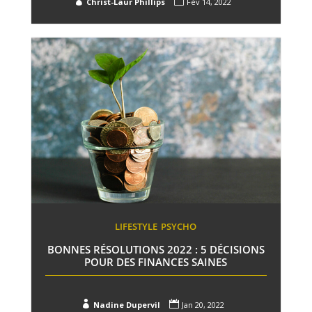


Christ-Laur Phillips
Fév 14, 2022
LIFESTYLE
PSYCHO
BONNES RÉSOLUTIONS 2022 : 5 DÉCISIONS
POUR DES FINANCES SAINES


Nadine Dupervil
Jan 20, 2022