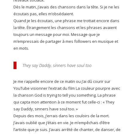
réseaux sociaux.
Dès le matin, j’avais des chansons dans la tête. Si je ne les
écoutais pas, elles m’obsédaient.
Quand je les écoutais, une phrase me trottait encore dans
la tête. Étrangement les chansons et les phrases avaient
toujours un message pour moi. Message que je
m’empressais de partager à mes followers en musique et
en mots.
They say Daddy, sinners have soul too
Je me rappelle encore de ce matin ou j’ai dû courir sur
YouTube visionner l’extrait du film La couleur pourpre avec
la chanson God is trying to tell you something. La phrase
qui capta mon attention à ce moment fut celle-ci : « They
say Daddy, sinners have soul too. »
Depuis des mois, j’errais dans les couloirs de la mort.
J’avais oublié que j’étais en vie. Je m’empêchais d’être
l’artiste que je suis. J’avais arrêté de chanter, de danser, de