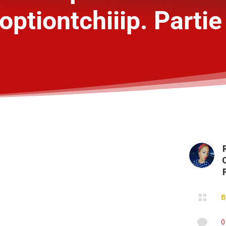
optiontchiiip. Partie
P

B

0