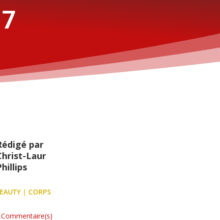
 7
Rédigé par
Christ-Laur
hillips
EAUTY
|
CORPS
 Commentaire(s)