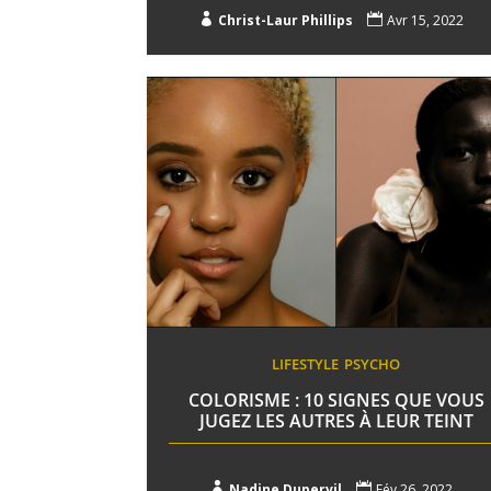

Christ-Laur Phillips

Avr 15, 2022
LIFESTYLE
PSYCHO
COLORISME : 10 SIGNES QUE VOUS
JUGEZ LES AUTRES À LEUR TEINT

Nadine Dupervil

Fév 26, 2022