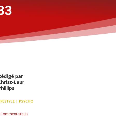
 33
Rédigé par
Christ-Laur
hillips
IFESTYLE
|
PSYCHO
 Commentaire(s)