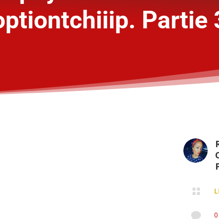
ptiontchiiip. Partie
P

L

0