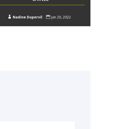

Nadine Dupervil

Jan 20, 2022