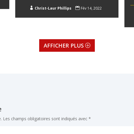

Christ-Laur Phillips

Fév 14, 2022
AFFICHER PLUS
e
.
Les champs obligatoires sont indiqués avec
*