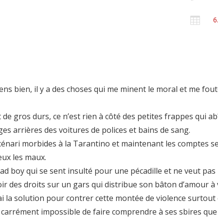

6
ens bien, il y a des choses qui me minent le moral et me foute
ent de gros durs, ce n’est rien à côté des petites frappes qui
ges arrières des voitures de polices et bains de sang.
cénari morbides à la Tarantino et maintenant les comptes se
eux les maux.
 bad boy qui se sent insulté pour une pécadille et ne veut pas
oir des droits sur un gars qui distribue son bâton d’amour à 
j’ai la solution pour contrer cette montée de violence surtout
re carrément impossible de faire comprendre à ses sbires qu