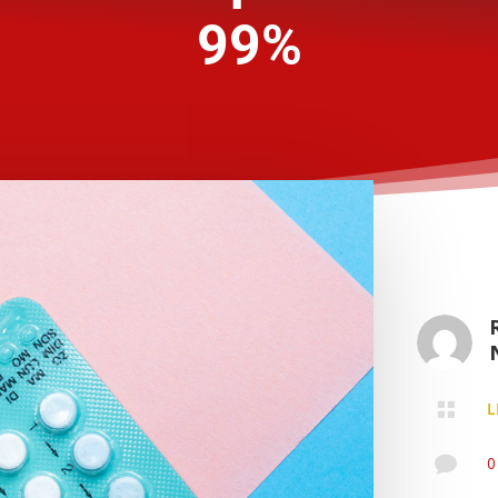
99%

L

0