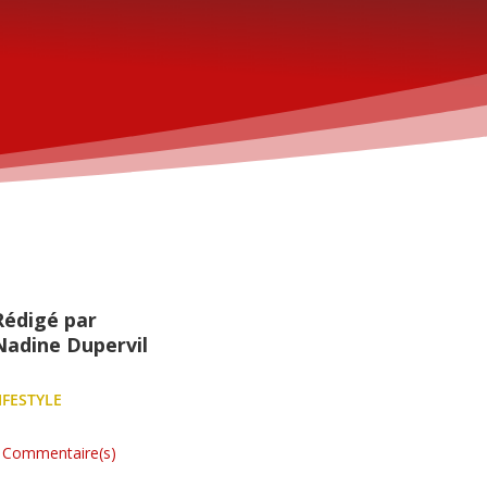
Rédigé par
Nadine Dupervil
IFESTYLE
 Commentaire(s)