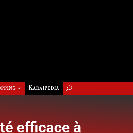
pping
Karaïpédia
té efficace à