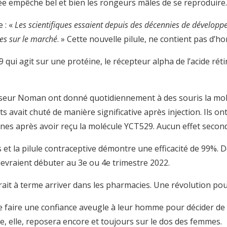
ée empêche bel et bien les rongeurs mâles de se reproduire
 : «
Les scientifiques essaient depuis des décennies de développe
ées sur le marché
. » Cette nouvelle pilule, ne contient pas d’h
qui agit sur une protéine, le récepteur alpha de l’acide rét
sseur Noman ont donné quotidiennement à des souris la mol
ts avait chuté de manière significative après injection. Ils
es après avoir reçu la molécule YCT529. Aucun effet seconda
fs et la pilule contraceptive démontre une efficacité de 99%. 
 devraient débuter au 3e ou 4e trimestre 2022.
rrait à terme arriver dans les pharmacies. Une révolution po
 faire une confiance aveugle à leur homme pour décider de c
sse, elle, reposera encore et toujours sur le dos des femmes.