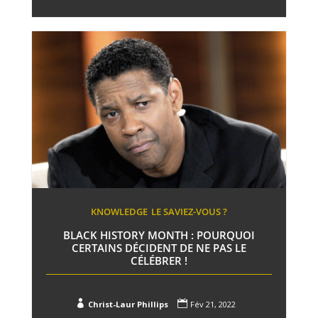
KNOWLEDGE
LE SAVIEZ-VOUS ?
BLACK HISTORY MONTH : POURQUOI
CERTAINS DÉCIDENT DE NE PAS LE
CÉLÉBRER !


Christ-Laur Phillips
Fév 21, 2022