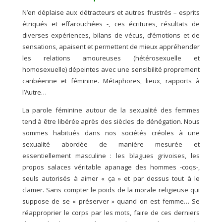
N’en déplaise aux détracteurs et autres frustrés – esprits
étriqués et effarouchées -, ces écritures, résultats de
diverses expériences, bilans de vécus, d’émotions et de
sensations, apaisent et permettent de mieux appréhender
les relations amoureuses (hétérosexuelle et
homosexuelle) dépeintes avec une sensibilité proprement
caribéenne et féminine. Métaphores, lieux, rapports à
l’Autre…
La parole féminine autour de la sexualité des femmes
tend à être libérée après des siècles de dénégation. Nous
sommes habitués dans nos sociétés créoles à une
sexualité abordée de manière mesurée et
essentiellement masculine : les blagues grivoises, les
propos salaces véritable apanage des hommes -coqs-,
seuls autorisés à aimer « ça » et par dessus tout à le
clamer. Sans compter le poids de la morale religieuse qui
suppose de se « préserver » quand on est femme… Se
réapproprier le corps par les mots, faire de ces derniers