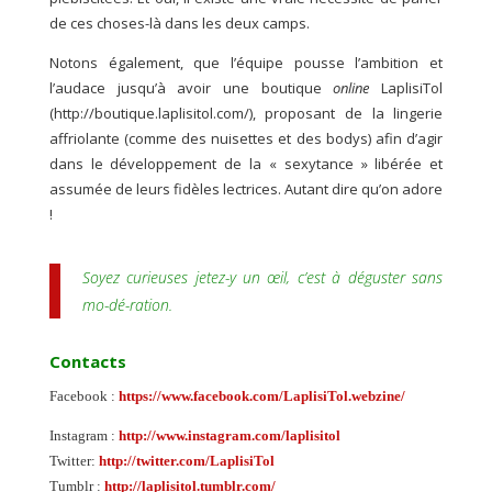
de ces choses-là dans les deux camps.
Notons également, que l’équipe pousse l’ambition et
l’audace jusqu’à avoir une boutique
online
LaplisiTol
(http://boutique.laplisitol.com/), proposant de la lingerie
affriolante (comme des nuisettes et des bodys) afin d’agir
dans le développement de la « sexytance » libérée et
assumée de leurs fidèles lectrices. Autant dire qu’on adore
!
Soyez curieuses jetez-y un œil, c’est à déguster sans
mo-dé-ration.
Contacts
Facebook :
https://www.facebook.com/LaplisiTol.webzine/
Instagram :
http://www.instagram.com/laplisitol
Twitter:
http://twitter.com/LaplisiTol
Tumblr :
http://laplisitol.tumblr.com/