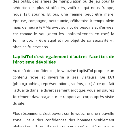
des outils, des armes de manipulation ou de jeu pour la
séduction et plus si affinités, voilà ce qui nous frappe,
nous fait sourire. Et oui, une femme peut être mère,
épouse, compagne, petite-amie, célibataire à temps plein
mais demeure FEMME avec son lot de besoins et d’envies,
car comme le soulignent les Laplisitoliennes en chef, la
femme doit » être sujet et non objet de sa sexualité « .
Abat les frustrations !
LaplisiTol c’est également d’autres facettes de
l’érotisme dévoilées
Au delà des confidences, le webzine LaplisiTol propose un
contenu riche et diversifié à ses visiteurs. De l’Art
(photographies, représentations, vidéos, etc.) à ce qui fait
l’actualité dans le divertissement érotique, vous en saurez
forcément davantage sur le rapport au corps après visite
du site.
Plus récemment, c’est ouvert sur le webzine une nouvelle
zone : celle des confidences des hommes visiblement
plébiscitées. Et oui, il existe une vraie nécessité de parler