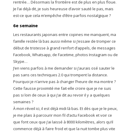
rentrée… Désormais la frontière est de plus en plus floue.
Je l’ai déjà dit, je suis heureuse d’avoir sauté le pas, mais
est-ce que cela m’empêche d’être parfois nostalgique ?
6e semaine
Les restaurants japonais entre copines me manquent, ma
famille restée là bas aussi même si j’essaie de tromper ce
début de tristesse à grand renfort d’appels, de messages
Facebook, Whatsapp, de Facetime, photos Instagram ou de
Skype…
J’en viens parfois à me demander si j’aurais osé sauter le
pas sans ces techniques 2.0 qui trompent la distance.
Pourquoi je n’arrive pas à changer l’heure de ma montre ?
Cette fausse proximité me fait-elle croire que je ne suis
pas si loin de ceux à qui j’ai dit au revoir il y a quelques
semaines ?
À mon réveil ici, il est déjà midi là bas. Et dès que je le peux,
je me plais à parcourir mon fil d’actu Facebook et voir ce
que font ceux que j’ai laissé à 8000 kilomètres, alors qu’il
commence déjà à faire froid et que la nuit tombe plus vite