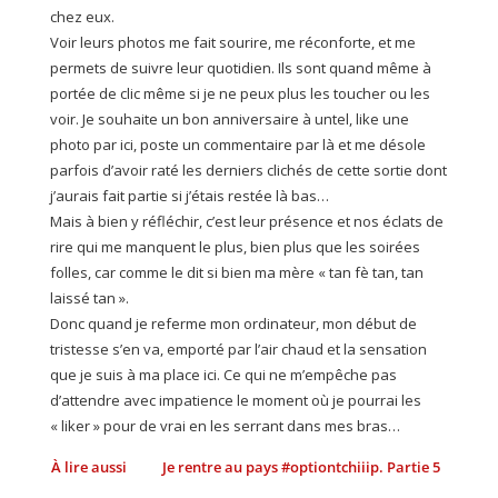
chez eux.
Voir leurs photos me fait sourire, me réconforte, et me
permets de suivre leur quotidien. Ils sont quand même à
portée de clic même si je ne peux plus les toucher ou les
voir. Je souhaite un bon anniversaire à untel, like une
photo par ici, poste un commentaire par là et me désole
parfois d’avoir raté les derniers clichés de cette sortie dont
j’aurais fait partie si j’étais restée là bas…
Mais à bien y réfléchir, c’est leur présence et nos éclats de
rire qui me manquent le plus, bien plus que les soirées
folles, car comme le dit si bien ma mère « tan fè tan, tan
laissé tan ».
Donc quand je referme mon ordinateur, mon début de
tristesse s’en va, emporté par l’air chaud et la sensation
que je suis à ma place ici. Ce qui ne m’empêche pas
d’attendre avec impatience le moment où je pourrai les
« liker » pour de vrai en les serrant dans mes bras…
À lire aussi
Je rentre au pays #optiontchiiip. Partie 5