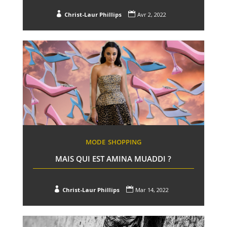


Christ-Laur Phillips
Avr 2, 2022
MODE
SHOPPING
MAIS QUI EST AMINA MUADDI ?


Christ-Laur Phillips
Mar 14, 2022