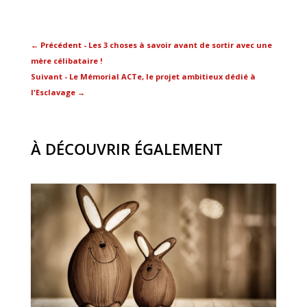
←
Précédent - Les 3 choses à savoir avant de sortir avec une
mère célibataire !
Suivant - Le Mémorial ACTe, le projet ambitieux dédié à
l'Esclavage
→
À DÉCOUVRIR ÉGALEMENT