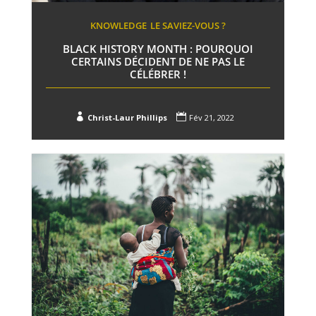
KNOWLEDGE
LE SAVIEZ-VOUS ?
BLACK HISTORY MONTH : POURQUOI
CERTAINS DÉCIDENT DE NE PAS LE
CÉLÉBRER !


Christ-Laur Phillips
Fév 21, 2022