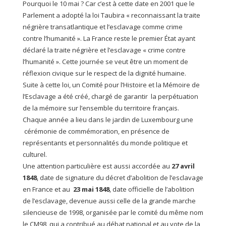
Pourquoi le 10 mai ? Car c’est à cette date en 2001 que le
Parlement a adopté la loi Taubira « reconnaissant la traite
négrière transatlantique et l’esclavage comme crime
contre l’humanité ». La France reste le premier État ayant
déclaré la traite négrière et l’esclavage « crime contre
l’humanité ». Cette journée se veut être un moment de
réflexion civique sur le respect de la dignité humaine.
Suite à cette loi, un Comité pour l’Histoire et la Mémoire de
l’Esclavage a été créé, chargé de garantir la perpétuation
de la mémoire sur l’ensemble du territoire français.
Chaque année a lieu dans le jardin de Luxembourg une
cérémonie de commémoration, en présence de
représentants et personnalités du monde politique et
culturel.
Une attention particulière est aussi accordée au
27 avril
1848
, date de signature du décret d’abolition de l’esclavage
en France et au
23 mai 1848
, date officielle de l’abolition
de l’esclavage, devenue aussi celle de la grande marche
silencieuse de 1998, organisée par le comité du même nom
le CM98, qui a contribué au débat national et au vote de la