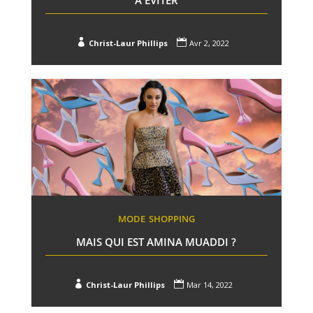


Christ-Laur Phillips
Avr 2, 2022
MODE
SHOPPING
MAIS QUI EST AMINA MUADDI ?


Christ-Laur Phillips
Mar 14, 2022