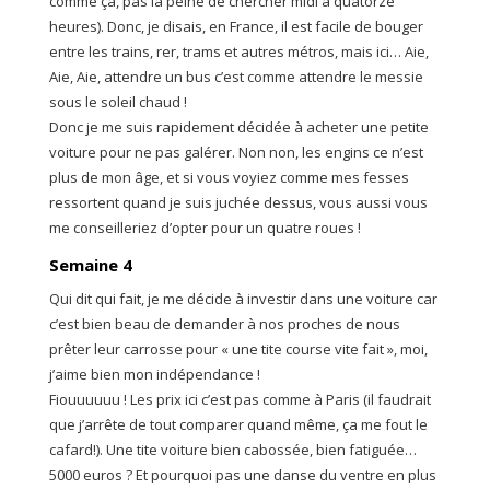
comme ça, pas la peine de chercher midi à quatorze
heures). Donc, je disais, en France, il est facile de bouger
entre les trains, rer, trams et autres métros, mais ici… Aie,
Aie, Aie, attendre un bus c’est comme attendre le messie
sous le soleil chaud !
Donc je me suis rapidement décidée à acheter une petite
voiture pour ne pas galérer. Non non, les engins ce n’est
plus de mon âge, et si vous voyiez comme mes fesses
ressortent quand je suis juchée dessus, vous aussi vous
me conseilleriez d’opter pour un quatre roues !
Semaine 4
Qui dit qui fait, je me décide à investir dans une voiture car
c’est bien beau de demander à nos proches de nous
prêter leur carrosse pour « une tite course vite fait », moi,
j’aime bien mon indépendance !
Fiouuuuuu ! Les prix ici c’est pas comme à Paris (il faudrait
que j’arrête de tout comparer quand même, ça me fout le
cafard!). Une tite voiture bien cabossée, bien fatiguée…
5000 euros ? Et pourquoi pas une danse du ventre en plus