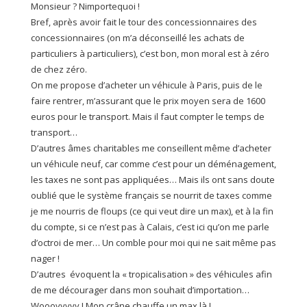
Monsieur ? Nimportequoi !
Bref, après avoir fait le tour des concessionnaires des
concessionnaires (on m’a déconseillé les achats de
particuliers à particuliers), c’est bon, mon moral est à zéro
de chez zéro.
On me propose d’acheter un véhicule à Paris, puis de le
faire rentrer, m’assurant que le prix moyen sera de 1600
euros pour le transport. Mais il faut compter le temps de
transport…
D’autres âmes charitables me conseillent même d’acheter
un véhicule neuf, car comme c’est pour un déménagement,
les taxes ne sont pas appliquées… Mais ils ont sans doute
oublié que le système français se nourrit de taxes comme
je me nourris de floups (ce qui veut dire un max), et à la fin
du compte, si ce n’est pas à Calais, c’est ici qu’on me parle
d’octroi de mer… Un comble pour moi qui ne sait même pas
nager !
D’autres évoquent la « tropicalisation » des véhicules afin
de me décourager dans mon souhait d’importation…
Woooyyyyy ! Mon crâne chauffe un max là !