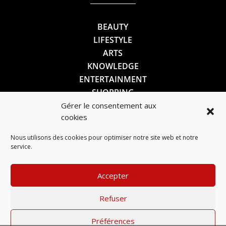
BEAUTY
LIFESTYLE
ARTS
KNOWLEDGE
ENTERTAINMENT
SHOPPING
Gérer le consentement aux
cookies
SUIVEZ-NOUS
Nous utilisons des cookies pour optimiser notre site web et notre
service.
Accepter
Refuser
Préférences
Mentions légales
–
Politique de confidentialité