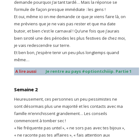
demande pourquoi j’ai tant tardé… Mais la réponse se
formule de façon presque immédiate : les gens !
Et oui, même ici on me demande ce que je viens faire là, on
me préviens que je ne vais pas rester et que ma date
butoir, et bien c’est le carnaval ! Qu’une fois que j’aurais
bien siroté une des périodes les plus festives de chez moi,
je vais redescendre sur terre.
Et ben bon, j’espère tenir un peu plus longtemps quand
même…
A lire aussi
Je rentre au pays #optiontchiiip. Partie 1
Semaine 2
Heureusement, ces personnes un peu pessimistes ne
sont désormais plus une majorité et les contacts avec ma
famille m’enrichissent grandement… Les conseils
commencent à tomber sec !
« Ne fréquente pas untel », « ne sors pas avec tes bijoux »,
« ne raconte pas tes affaires », « fais attention aux