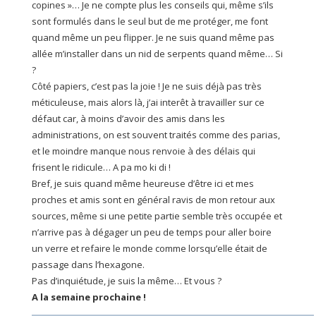
copines »… Je ne compte plus les conseils qui, même s’ils
sont formulés dans le seul but de me protéger, me font
quand même un peu flipper. Je ne suis quand même pas
allée m’installer dans un nid de serpents quand même… Si
?
Côté papiers, c’est pas la joie ! Je ne suis déjà pas très
méticuleuse, mais alors là, j’ai interêt à travailler sur ce
défaut car, à moins d’avoir des amis dans les
administrations, on est souvent traités comme des parias,
et le moindre manque nous renvoie à des délais qui
frisent le ridicule… A pa mo ki di !
Bref, je suis quand même heureuse d’être ici et mes
proches et amis sont en général ravis de mon retour aux
sources, même si une petite partie semble très occupée et
n’arrive pas à dégager un peu de temps pour aller boire
un verre et refaire le monde comme lorsqu’elle était de
passage dans l’hexagone.
Pas d’inquiétude, je suis la même… Et vous ?
A la semaine prochaine !