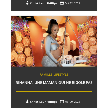


Christ-Laur Phillips
Oct 22, 2022
FAMILLE
LIFESTYLE
RIHANNA, UNE MAMAN QUI NE RIGOLE PAS
!


Christ-Laur Phillips
Mai 20, 2022