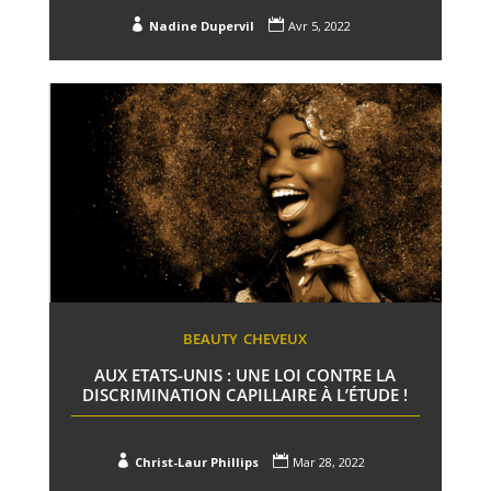


Nadine Dupervil
Avr 5, 2022
BEAUTY
CHEVEUX
AUX ETATS-UNIS : UNE LOI CONTRE LA
DISCRIMINATION CAPILLAIRE À L’ÉTUDE !


Christ-Laur Phillips
Mar 28, 2022