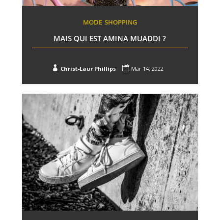
MODE
SHOPPING
MAIS QUI EST AMINA MUADDI ?


Christ-Laur Phillips
Mar 14, 2022