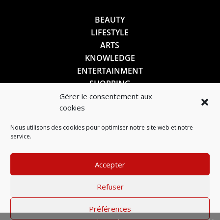
BEAUTY
LIFESTYLE
ARTS
KNOWLEDGE
ENTERTAINMENT
SHOPPING
Gérer le consentement aux
cookies
SUIVEZ-NOUS
Nous utilisons des cookies pour optimiser notre site web et notre
service.
Accepter
Refuser
Préférences
Mentions légales
–
Politique de confidentialité