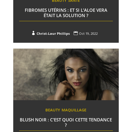
BEAUTY
SANTÉ
FIBROMES UTÉRINS : ET SI L’ALOE VERA
ÉTAIT LA SOLUTION ?


Christ-Laur Phillips
Oct 19, 2022
BEAUTY
MAQUILLAGE
BLUSH NOIR : C’EST QUOI CETTE TENDANCE
?