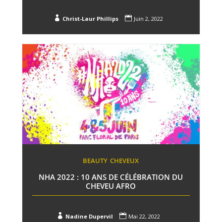


Christ-Laur Phillips
Juin 2, 2022
BEAUTY
CHEVEUX
NHA 2022 : 10 ANS DE CÉLÉBRATION DU
CHEVEU AFRO


Nadine Dupervil
Mai 22, 2022