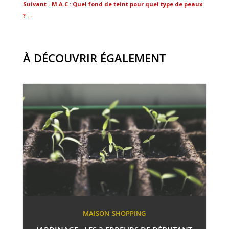
Suivant - M.A.C : Quel fond de teint pour quel type de peaux
?
→
À DÉCOUVRIR ÉGALEMENT
MAISON
SHOPPING