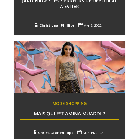
JARDINAGE : LES 3 ERREURS DE DÉBUTANT
À ÉVITER


Christ-Laur Phillips
Avr 2, 2022
MODE
SHOPPING
MAIS QUI EST AMINA MUADDI ?


Christ-Laur Phillips
Mar 14, 2022