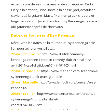
Accompagné de ses musiciens et de son équipe : Cédric
Cléry à la batterie, Brice Bapté à la basse, Joël Jaccoulet au
clavier et à la guitare , Mustaf Kennenga aux choeurs et
l’ingénieur du son José Charloton. E.sy Kennenga passera
obligatoirement près de chez vous…
Date des tournées d’E.sy Kenenga
Découvrez les dates de la tournée d’E.sy Kennenga et le
lien pour acheter vos billets…
22 avril Thionville
: http://www.digitick.com/e-sy-
kennenga-concert-t-chaplin-comedy-club-thionville-22-
avril-2017-css4-digitick-pg101-ri4491105.html
27 avril Grenoble :
https://www.mapado.com/grenoble/e-
sy-kennenga-la-ek-team-grenoble
28 avril Marseille :
http://www.lemoulin.org/concert/e-sy-
kennenga/
29 Montpellier
: http://www.concertandco.com/artiste/e-
sy-kennenga/montpellier/billet-
concert-54630-20.htm