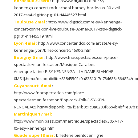
Bordeaux 30 avril
: http://www.digitick.com/e-sy-
kennenga-concert-rock-school-barbey-bordeaux-30-avril-
2017-css4-digitick-pg101-ri4445527.html
Toulouse 2 mai
: http://www.digitick.com/e-sy-kennenga-
concert-connexion-live-toulouse-02-mai-2017-css4-digitick-
pg101-ri4445519.html
Lyon 4 mai :
http://www.concertandco.com/artiste/e-sy-
kennenga/lyon/billet-concert-54630-2.htm
Bobigny 5 mai
: http://www.fnacspectacles.com/place-
spectacle/manifestation/Musique-Caraibes-
Amerique-latine-E-SY-KENNENGA—LA-DAME-BLANCHE-
0MS1J.htm#/disponibilite/83845502c0a8281017e754686c66d824/no
Guyancourt 6 mai
:
http://www.fnacspectacles.com/place-
spectacle/manifestation/Pop-rock-Folk-E-SY-KEN-
NENGABA65.htm#/disponibilite/f5e1b8c1c0a8280f66b4b4bf1e87b1
Martinique 17 mai:
http://www.monipass.com/martinique/spectacles/3057-17-
05-esy-kennenga.html
Guadeloupe 18 mai :
billetterie bientôt en ligne