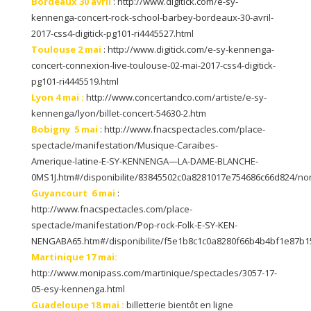
Bordeaux 30 avril
: http://www.digitick.com/e-sy-
kennenga-concert-rock-school-barbey-bordeaux-30-avril-
2017-css4-digitick-pg101-ri4445527.html
Toulouse 2 mai
: http://www.digitick.com/e-sy-kennenga-
concert-connexion-live-toulouse-02-mai-2017-css4-digitick-
pg101-ri4445519.html
Lyon 4 mai :
http://www.concertandco.com/artiste/e-sy-
kennenga/lyon/billet-concert-54630-2.htm
Bobigny 5 mai
: http://www.fnacspectacles.com/place-
spectacle/manifestation/Musique-Caraibes-
Amerique-latine-E-SY-KENNENGA—LA-DAME-BLANCHE-
0MS1J.htm#/disponibilite/83845502c0a8281017e754686c66d824/no
Guyancourt 6 mai
:
http://www.fnacspectacles.com/place-
spectacle/manifestation/Pop-rock-Folk-E-SY-KEN-
NENGABA65.htm#/disponibilite/f5e1b8c1c0a8280f66b4b4bf1e87b1
Martinique 17 mai:
http://www.monipass.com/martinique/spectacles/3057-17-
05-esy-kennenga.html
Guadeloupe 18 mai :
billetterie bientôt en ligne