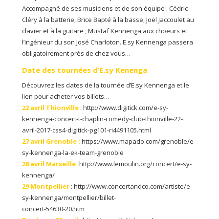
Accompagné de ses musiciens et de son équipe : Cédric
Cléry à la batterie, Brice Bapté à la basse, Joël Jaccoulet au
clavier et à la guitare , Mustaf Kennenga aux choeurs et
l’ingénieur du son José Charloton. E.sy Kennenga passera
obligatoirement près de chez vous…
Date des tournées d’E.sy Kenenga
Découvrez les dates de la tournée d’E.sy Kennenga et le
lien pour acheter vos billets…
22 avril Thionville
: http://www.digitick.com/e-sy-
kennenga-concert-t-chaplin-comedy-club-thionville-22-
avril-2017-css4-digitick-pg101-ri4491105.html
27 avril Grenoble :
https://www.mapado.com/grenoble/e-
sy-kennenga-la-ek-team-grenoble
28 avril Marseille :
http://www.lemoulin.org/concert/e-sy-
kennenga/
29 Montpellier
: http://www.concertandco.com/artiste/e-
sy-kennenga/montpellier/billet-
concert-54630-20.htm