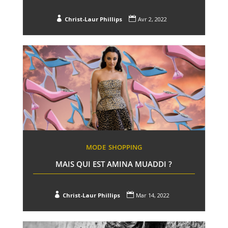


Christ-Laur Phillips
Avr 2, 2022
MODE
SHOPPING
MAIS QUI EST AMINA MUADDI ?


Christ-Laur Phillips
Mar 14, 2022