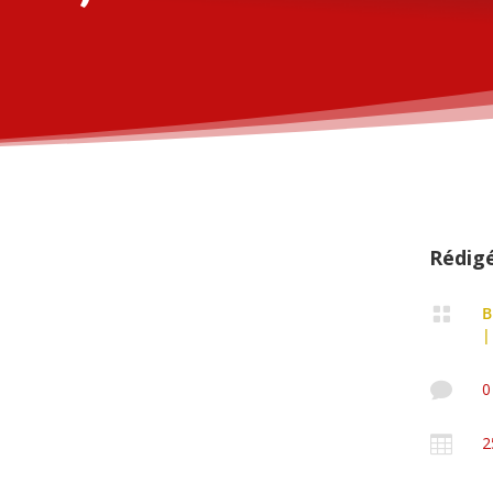
Rédig

B

0

2