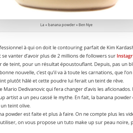
La « banana powder » Ben Nye
ssionnel à qui on doit le contouring parfait de Kim Kardashi
se vanter d’avoir plus de 2 millions de followers sur
Instag
r de teint, pour un résultat époustouflant. Depuis, pas un b
 bonne nouvelle, c’est qu’il va à toute les carnations, que l’o
t plutôt hâlé et cette poudre lui ferait un teint de rêve.
 Mario Dedivanovic qui fera changer d’avis les aficionados. Il
up artist a un peu cassé le mythe. En fait, la banana powder
un teint olive.
a powder est faite et plus à faire. On ne compte plus les vi
l’utiliser, on vous propose un tuto make up sur peau noire, pé