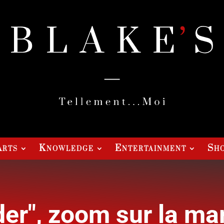
Arts
Knowledge
Entertainment
Sho
er", zoom sur la m