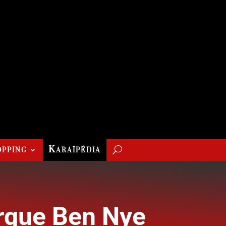
pping
Karaïpédia
arque Ben Nye