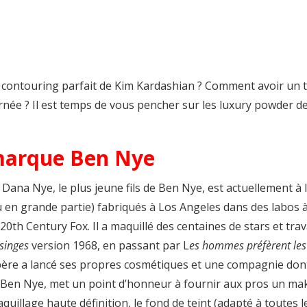
 contouring parfait de Kim Kardashian ? Comment avoir un t
urnée ? Il est temps de vous pencher sur les luxury powder d
 marque Ben Nye
 Dana Nye, le plus jeune fils de Ben Nye, est actuellement à
u en grande partie) fabriqués à Los Angeles dans des labos à
 20th Century Fox. Il a maquillé des centaines de stars et tra
 singes
version 1968, en passant par L
es hommes préfèrent les
père a lancé ses propres cosmétiques et une compagnie dont
e Ben Nye, met un point d’honneur à fournir aux pros un mak
uillage haute définition, le fond de teint (adapté à toutes le