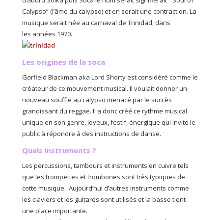
d’abord Solka puis Soca le nom serait signifierait ” Soul of
Calypso” (l’âme du calypso) et en serait une contraction. La
musique serait née au carnaval de Trinidad, dans
les années 1970.
Les origines de la soca
Garfield Blackman aka Lord Shorty est considéré comme le
créateur de ce mouvement musical. Il voulait donner un
nouveau souffle au calypso menacé par le succès
grandissant du reggae. Il a donc créé ce rythme musical
unique en son genre, joyeux, festif, énergique qui invite le
public à répondre à des instructions de danse.
Quels instruments ?
Les percussions, tambours et instruments en cuivre tels
que les trompettes et trombones sont très typiques de
cette musique. Aujourd’hui d’autres instruments comme
les claviers et les guitares sont utilisés et la basse tient
une place importante.