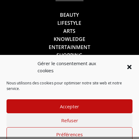
BEAUTY
LIFESTYLE
ARTS
KNOWLEDGE
ENTERTAINMENT
SHOPPING
Gérer le consentement aux
cookies
SUIVEZ-NOUS
Nous utilisons des cookies pour optimiser notre site web et notre
service.
Accepter
Refuser
Préférences
Mentions légales
–
Politique de confidentialité