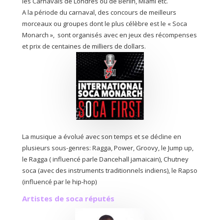
les Carnavals de Londres ou de Berlin, Miami etc.
A la période du carnaval, des concours de meilleurs
morceaux ou groupes dont le plus célèbre est le « Soca
Monarch », sont organisés avec en jeux des récompenses
et prix de centaines de milliers de dollars.
La musique a évolué avec son temps et se décline en
plusieurs sous-genres: Ragga, Power, Groovy, le Jump up,
le Ragga ( influencé parle Dancehall jamaicain), Chutney
soca (avec des instruments traditionnels indiens), le Rapso
(influencé par le hip-hop)
Artistes de soca réputés