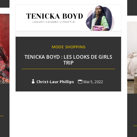
MODE
SHOPPING
TENICKA BOYD : LES LOOKS DE GIRLS
TRIP

Christ-Laur Phillips

Mai 5, 2022
E