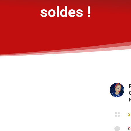
soldes !
P

S

0