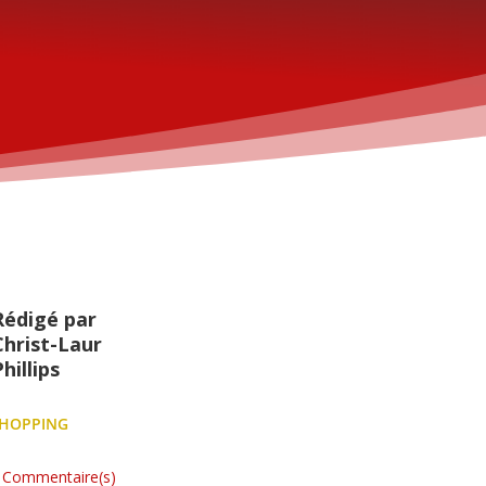
Rédigé par
Christ-Laur
hillips
HOPPING
 Commentaire(s)