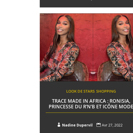
LOOK DE STARS
SHOPPING
TRACE MADE IN AFRICA : RONISIA,
PRINCESSE DU R’N’B ET ICÔNE MOD

Nadine Dupervil

Avr 27, 2022