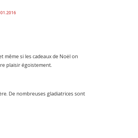
.01.2016
r et même si les cadeaux de Noël on
e plaisir égoïstement.
ière. De nombreuses gladiatrices sont