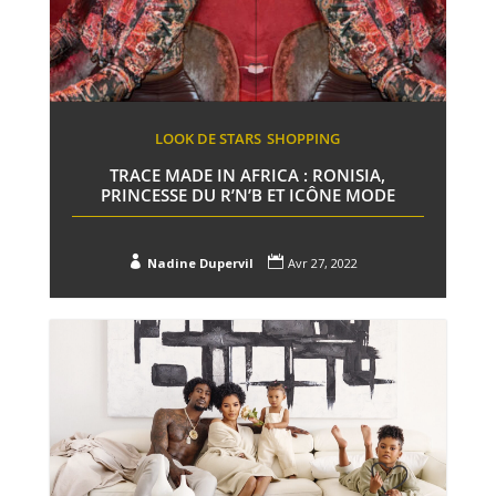
LOOK DE STARS
SHOPPING
TRACE MADE IN AFRICA : RONISIA,
PRINCESSE DU R’N’B ET ICÔNE MODE


Nadine Dupervil
Avr 27, 2022