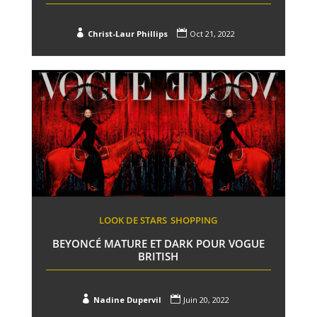


Christ-Laur Phillips
Oct 21, 2022
LOOK DE STARS
SHOPPING
BEYONCÉ MATURE ET DARK POUR VOGUE
BRITISH


Nadine Dupervil
Juin 20, 2022