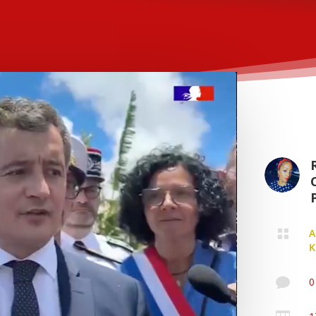
P

A
K

0