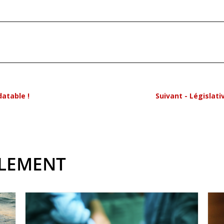
datable !
Suivant - Législat
ALEMENT