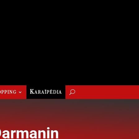
pping
Karaïpédia
Darmanin