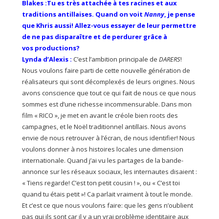
Blakes :Tu es très attachée à tes racines et aux
traditions antillaises. Quand on voit
Nanny
, je pense
que Khris aussi! Allez-vous essayer de leur permettre
de ne pas disparaître et de perdurer grâce à
vos productions?
Lynda d’Alexis :
C’est l’ambition principale de
DARERS
!
Nous voulons faire parti de cette nouvelle génération de
réalisateurs qui sont décomplexés de leurs origines. Nous
avons conscience que tout ce qui fait de nous ce que nous
sommes est d’une richesse incommensurable. Dans mon
film « RICO », je met en avant le créole bien roots des
campagnes, et le Noël traditionnel antillais. Nous avons
envie de nous retrouver à l’écran, de nous identifier! Nous
voulons donner à nos histoires locales une dimension
internationale. Quand j’ai vu les partages de la bande-
annonce sur les réseaux sociaux, les internautes disaient :
« Tiens regarde! C’est ton petit cousin ! », ou « C’est toi
quand tu étais petit »! Ca parlait vraiment à tout le monde.
Et c’est ce que nous voulons faire: que les gens n’oublient
pas qui ils sont car il y a un vrai problème identitaire aux