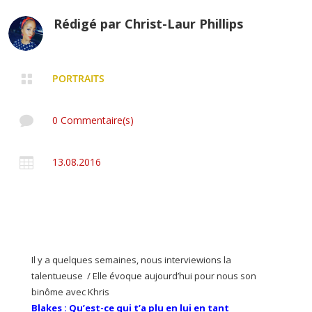
Rédigé par
Christ-Laur Phillips

PORTRAITS

0 Commentaire(s)

13.08.2016
Il y a quelques semaines, nous interviewions la
talentueuse / Elle évoque aujourd’hui pour nous son
binôme avec Khris
Blakes : Qu’est-ce qui t’a plu en lui en tant