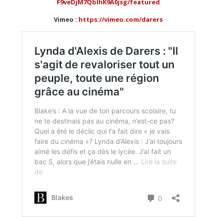
F9veDjM7QblhK9A0jsg/featured
Vimeo :
https://vimeo.com/darers