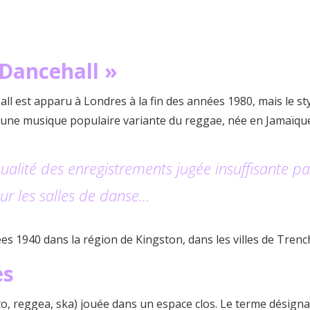
 Dancehall »
est apparu à Londres à la fin des années 1980, mais le style
st une musique populaire variante du reggae, née en Jamaïque
alité des enregistrements jugée insuffisante par
ur les salles de danse…
 1940 dans la région de Kingston, dans les villes de Tr
es
ento, reggea, ska) jouée dans un espace clos. Le terme dési