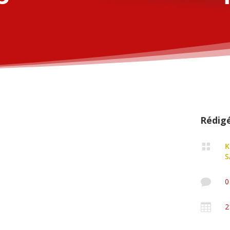
Rédig

K
S

0

2