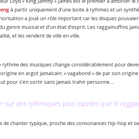
eur Loyd « King Jammy » James est le premier à amorcer le 
Teng
à partir uniquement d’une boite à rythmes et un synthé
onorisation a joué un rôle important car les disques pouvaie
 du genre musical et d’un état d’esprit. Les raggamuffins ja
ité, et les vendent de ville en ville.
e rythme des musiques change considérablement pour deveni
’origine en argot jamaïcain: « vagabond » de par son origine 
out pour s’en sortir sans jamais trahir personne….
ser sur des rythmiques plus rapides que le reggae
re de chanter typique, proche des consonances hip-hop et se