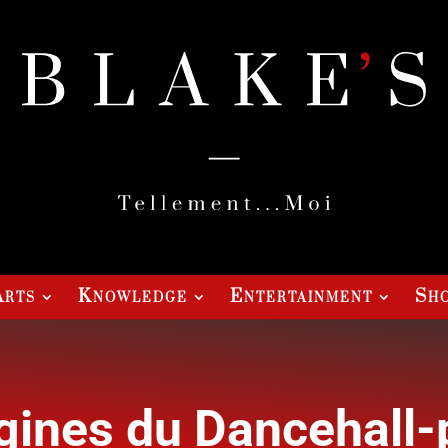
Arts
Knowledge
Entertainment
Sho
gines du Dancehall-