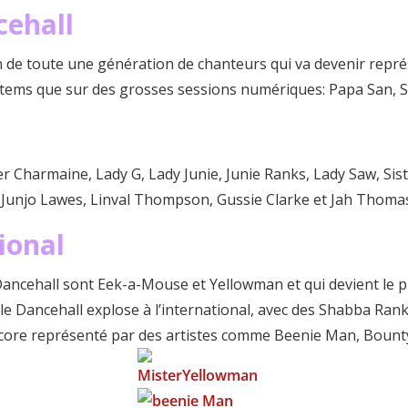
cehall
on de toute une génération de chanteurs qui va devenir repr
ystems que sur des grosses sessions numériques: Papa San, 
er Charmaine, Lady G, Lady Junie, Junie Ranks, Lady Saw, Sis
 Junjo Lawes, Linval Thompson, Gussie Clarke et Jah Thoma
tional
ancehall sont Eek-a-Mouse et Yellowman et qui devient le pr
 le Dancehall explose à l’international, avec des Shabba Ra
dcore représenté par des artistes comme Beenie Man, Bounty K