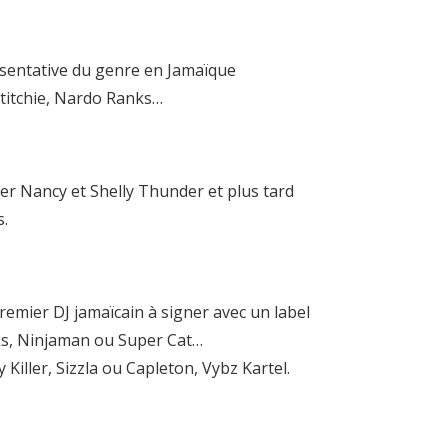
ésentative du genre en Jamaïque
Stitchie, Nardo Ranks…
ter Nancy et Shelly Thunder et plus tard
s.
emier DJ jamaïcain à signer avec un label
nks, Ninjaman ou Super Cat…
iller, Sizzla ou Capleton, Vybz Kartel.