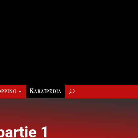
pping
Karaïpédia
partie 1