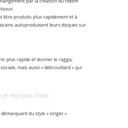
changement par la création du riddim
tiseur.
nt être produits plus rapidement et à
maïcains autoproduisent leurs disques sur
r plus rapide et donner le ragga,
sociale, mais aussi « débrouillard » qui
 et non plus roots.
 démarquant du style « singer »