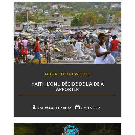
ACTUALITÉ
KNOWLEDGE
HAITI : L’ONU DÉCIDE DE L’AIDE À
APPORTER


Christ-Laur Phillips
Oct 17, 2022