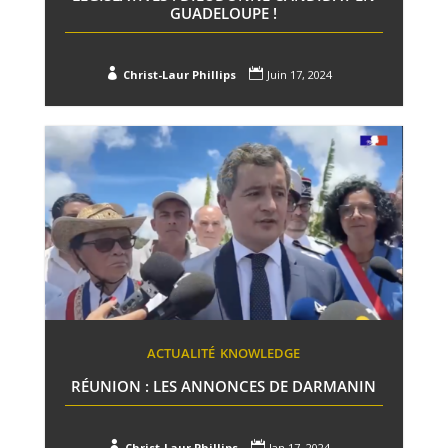
GUADELOUPE !


Christ-Laur Phillips
Juin 17, 2024
ACTUALITÉ
KNOWLEDGE
RÉUNION : LES ANNONCES DE DARMANIN


Christ-Laur Phillips
Jan 17, 2024