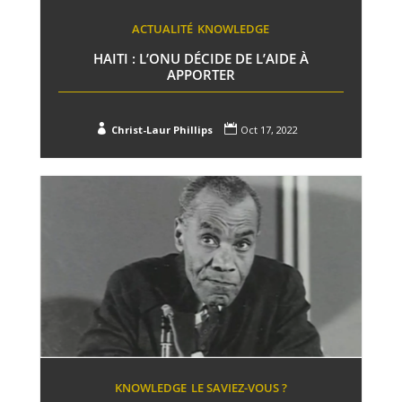
ACTUALITÉ
KNOWLEDGE
HAITI : L’ONU DÉCIDE DE L’AIDE À
APPORTER


Christ-Laur Phillips
Oct 17, 2022
KNOWLEDGE
LE SAVIEZ-VOUS ?