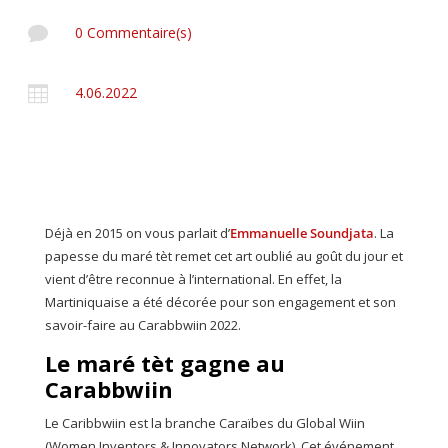

0 Commentaire(s)

4.06.2022
Déjà en 2015 on vous parlait d’
Emmanuelle Soundjata
. La
papesse du maré tèt remet cet art oublié au goût du jour et
vient d’être reconnue à l’international. En effet, la
Martiniquaise a été décorée pour son engagement et son
savoir-faire au Carabbwiin 2022.
Le maré tèt gagne au
Carabbwiin
Le Caribbwiin est la branche Caraïbes du Global Wiin
(Women Inventors & Innovators Network). Cet événement