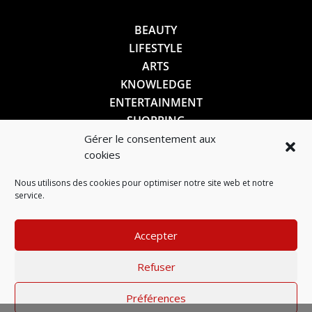
BEAUTY
LIFESTYLE
ARTS
KNOWLEDGE
ENTERTAINMENT
SHOPPING
Gérer le consentement aux
cookies
SUIVEZ-NOUS
Nous utilisons des cookies pour optimiser notre site web et notre
service.
Accepter
Refuser
Préférences
Mentions légales
–
Politique de confidentialité