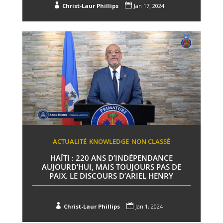


Christ-Laur Phillips
Jan 17, 2024
ACTUALITÉ
KNOWLEDGE
NON CLASSÉ
HAÏTI : 220 ANS D’INDÉPENDANCE
AUJOURD’HUI, MAIS TOUJOURS PAS DE
PAIX. LE DISCOURS D’ARIEL HENRY


Christ-Laur Phillips
Jan 1, 2024