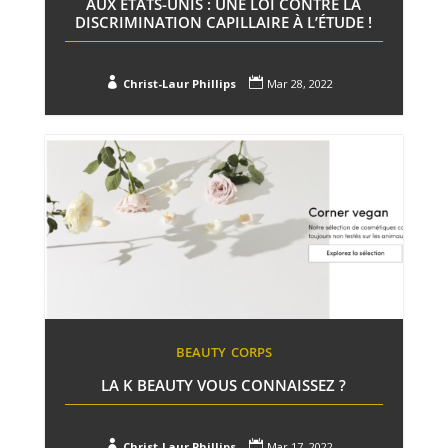
AUX ETATS-UNIS : UNE LOI CONTRE LA
DISCRIMINATION CAPILLAIRE À L’ÉTUDE !


Christ-Laur Phillips
Mar 28, 2022
BEAUTY
CORPS
LA K BEAUTY VOUS CONNAISSEZ ?


Christ-Laur Phillips
Mar 17, 2022