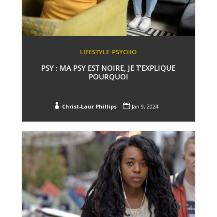
LIFESTYLE
PSYCHO
PSY : MA PSY EST NOIRE, JE T’EXPLIQUE
POURQUOI


Christ-Laur Phillips
Jan 9, 2024