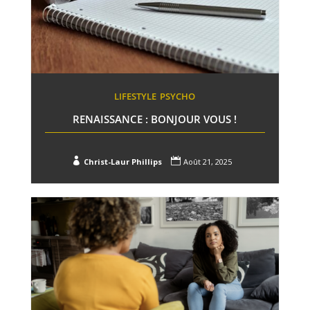
LIFESTYLE
PSYCHO
RENAISSANCE : BONJOUR VOUS !


Christ-Laur Phillips
Août 21, 2025