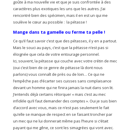
goûte à ma nouvelle vie et que je suis confrontée à des
caractères plus exotiques les uns que les autres. J’ai
rencontré bien des spécimen, mais il en est un qui me
soulève le cœur au possible : la pétasse !
Mange dans ta gamelle ou ferme ta pelle !
Ce qu’il faut savoir c’est que des pétasses, il y en a partout.
Mais le souci au pays, c’est que la pétasse n’est pas si
éloignée que cela de votre entourage personnel.
Ici, souvent, la pétasse qui couche avec votre crétin de mec
(oui c’est bien de ce genre de pétasse là dont nous
parlons) vous connaît de près ou de loin… Ce qui ne
l’empêche pas d’écarter ses cuisses sans complaisance
devant un homme qui ne finira jamais la nuit dans son lit.
J’entends déjà certains rétorquer « mais c’est au mec
infidèle qu’il faut demander des comptes ». Oui je suis bien
d’accord avec vous, mais ce n’est pas seulement le fait
qu’elle se manque de respect en se faisant troncher par
un mec qui ne lui donnerait même pas l’heure si c’était
payant qui me gêne, ce sont les simagrées qui vont avec.