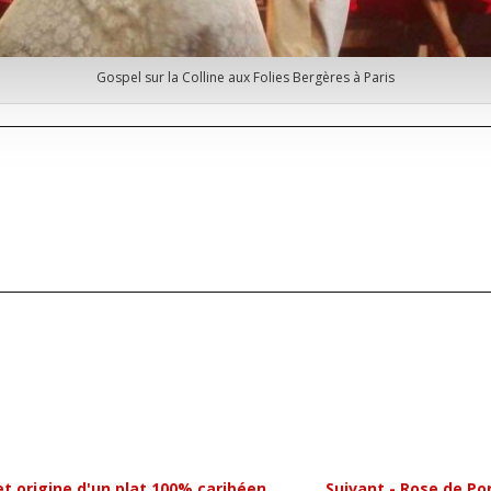
Gospel sur la Colline aux Folies Bergères à Paris
et origine d'un plat 100% caribéen
Suivant - Rose de Por