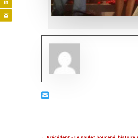
←
Précédent - Le poulet boucané, histoire 