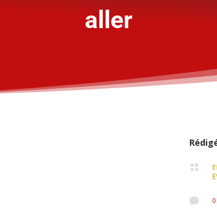
aller
Rédig

E
É

0