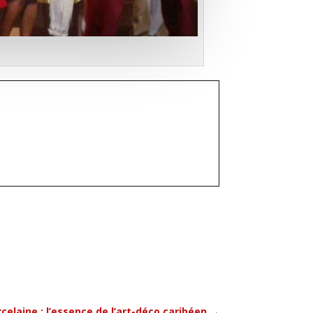
celaine : l’essence de l’art-déco caribéen
→