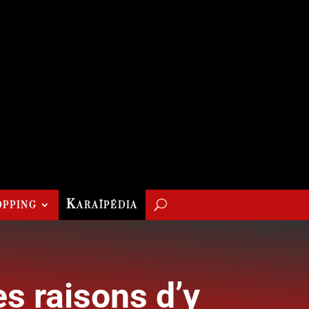
pping
Karaïpédia
es raisons d’y