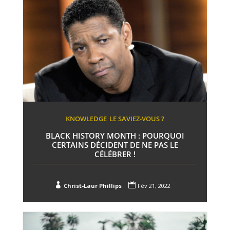
KNOWLEDGE
LE SAVIEZ-VOUS ?
BLACK HISTORY MONTH : POURQUOI
CERTAINS DÉCIDENT DE NE PAS LE
CÉLÉBRER !


Christ-Laur Phillips
Fév 21, 2022