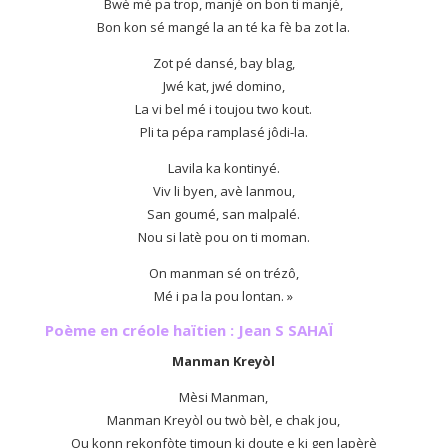
Bwè mé pa trop, manjé on bon ti manjé,
Bon kon sé mangé la an té ka fè ba zot la.
Zot pé dansé, bay blag,
Jwé kat, jwé domino,
La vi bel mé i toujou two kout.
Pli ta pépa ramplasé jôdi-la.
Lavila ka kontinyé.
Viv li byen, avè lanmou,
San goumé, san malpalé.
Nou si latè pou on ti moman.
On manman sé on trézô,
Mé i pa la pou lontan. »
Poème en créole haïtien : Jean S SAHAÏ
Manman Kreyòl
Mèsi Manman,
Manman Kreyòl ou twò bèl, e chak jou,
Ou konn rekonfòte timoun ki doute e ki gen lapèrè