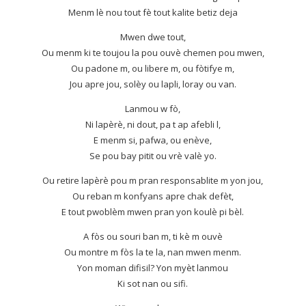
Menm lè nou tout fè tout kalite betiz deja
Mwen dwe tout,
Ou menm ki te toujou la pou ouvè chemen pou mwen,
Ou padone m, ou libere m, ou fòtifye m,
Jou apre jou, solèy ou lapli, loray ou van.
Lanmou w fò,
Ni lapèrè, ni dout, pa t ap afebli l,
E menm si, pafwa, ou enève,
Se pou bay pitit ou vrè valè yo.
Ou retire lapèrè pou m pran responsablite m yon jou,
Ou reban m konfyans apre chak defèt,
E tout pwoblèm mwen pran yon koulè pi bèl.
A fòs ou souri ban m, ti kè m ouvè
Ou montre m fòs la te la, nan mwen menm.
Yon moman difisil? Yon myèt lanmou
Ki sot nan ou sifi.