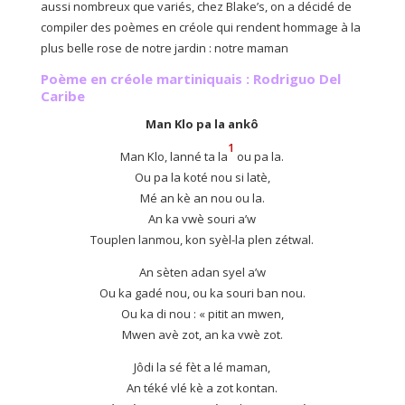
aussi nombreux que variés, chez Blake’s, on a décidé de
compiler des poèmes en créole qui rendent hommage à la
plus belle rose de notre jardin : notre maman
Poème en créole martiniquais : Rodriguo Del
Caribe
Man Klo pa la ankô
1
Man Klo, lanné ta la
ou pa la.
Ou pa la koté nou si latè,
Mé an kè an nou ou la.
An ka vwè souri a’w
Touplen lanmou, kon syèl-la plen zétwal.
An sèten adan syel a’w
Ou ka gadé nou, ou ka souri ban nou.
Ou ka di nou : « pitit an mwen,
Mwen avè zot, an ka vwè zot.
Jôdi la sé fèt a lé maman,
An téké vlé kè a zot kontan.