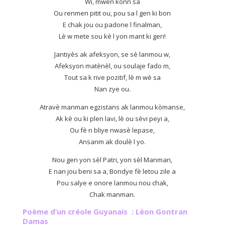
Wi, mwen konn sa
Ou renmen pitit ou, pou sa l gen ki bon
E chak jou ou padone l finalman,
Lè w mete sou kè l yon mant ki geri!
Jantiyès ak afeksyon, se sè lanmou w,
Afeksyon matènèl, ou soulaje fado m,
Tout sa k rive pozitif, lè m wè sa
Nan zye ou.
Atravè manman egzistans ak lanmou kòmanse,
Ak kè ou ki plen lavi, lè ou sèvi peyi a,
Ou fè n bliye nwasè lepase,
Ansanm ak doulè l yo.
Nou gen yon sèl Patri, yon sèl Manman,
E nan jou beni sa a, Bondye fè letou zile a
Pou salye e onore lanmou nou chak,
Chak manman.
Poème d’un créole Guyanais : Léon Gontran
Damas