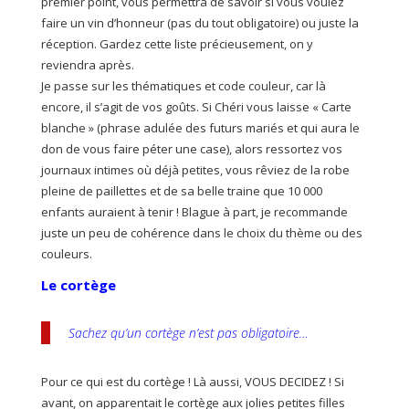
premier point, vous permettra de savoir si vous voulez
faire un vin d’honneur (pas du tout obligatoire) ou juste la
réception. Gardez cette liste précieusement, on y
reviendra après.
Je passe sur les thématiques et code couleur, car là
encore, il s’agit de vos goûts. Si Chéri vous laisse « Carte
blanche » (phrase adulée des futurs mariés et qui aura le
don de vous faire péter une case), alors ressortez vos
journaux intimes où déjà petites, vous rêviez de la robe
pleine de paillettes et de sa belle traine que 10 000
enfants auraient à tenir ! Blague à part, je recommande
juste un peu de cohérence dans le choix du thème ou des
couleurs.
Le cortège
Sachez qu’un cortège n’est pas obligatoire…
Pour ce qui est du cortège ! Là aussi, VOUS DECIDEZ ! Si
avant, on apparentait le cortège aux jolies petites filles