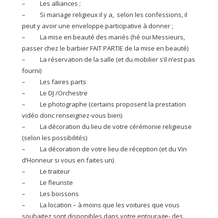
– Les alliances ;
– Si mariage religieux il y a, selon les confessions, il
peut y avoir une enveloppe participative à donner ;
– La mise en beauté des mariés (hé oui Messieurs,
passer chez le barbier FAIT PARTIE de la mise en beauté)
– La réservation de la salle (et du mobilier s’il n’est pas
fourni)
– Les faires parts
– Le DJ /Orchestre
– Le photographe (certains proposent la prestation
vidéo donc renseignez-vous bien)
– La décoration du lieu de votre cérémonie religieuse
(selon les possibilités)
– La décoration de votre lieu de réception (et du Vin
d’Honneur si vous en faites un)
– Le traiteur
– Le fleuriste
– Les boissons
– La location – à moins que les voitures que vous
souhaitez sont disponibles dans votre entourage- des