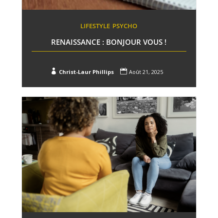
LIFESTYLE
PSYCHO
RENAISSANCE : BONJOUR VOUS !


Christ-Laur Phillips
Août 21, 2025