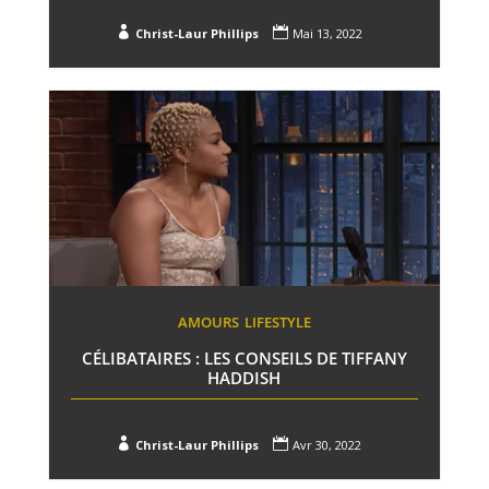


Christ-Laur Phillips
Mai 13, 2022
AMOURS
LIFESTYLE
CÉLIBATAIRES : LES CONSEILS DE TIFFANY
HADDISH


Christ-Laur Phillips
Avr 30, 2022