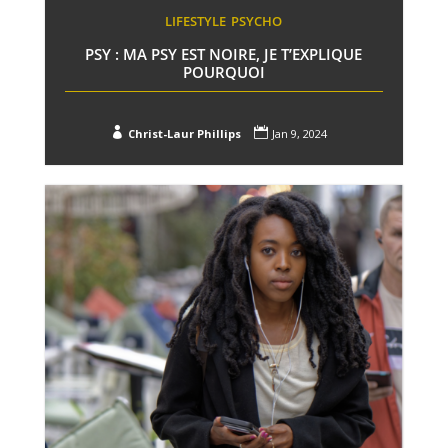
LIFESTYLE
PSYCHO
PSY : MA PSY EST NOIRE, JE T’EXPLIQUE
POURQUOI


Christ-Laur Phillips
Jan 9, 2024