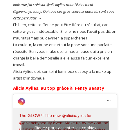
look que j’ai créé sur @aliciaylies pour l’événement
@givenchybeauty. Oui tous ces gros cheveux naturels sont sous
cette perruque
. »
Eh bien, cette coiffeuse peut être fière du résultat, car
cette wig est indétectable. Si elle ne nous l’avait pas dit, on
n’aurait jamais pu deviner la supercherie !
La couleur, la coupe et surtout la pose sont une parfaite
réussite. Et niveau make up, la maquilleuse qui a pris en
charge la belle demoiselle a elle aussi fait un excellent
travail.
Alicia Aylies doit son teint lumineux et sexy à la make up
artist @lindzymua.
Alicia Aylies, au top grâce à Fenty Beauty
The GLOW !! The new @aliciaaylies for
@givenchybeauty Évent Make up by me And the
Cliquez pour accepter les cookies