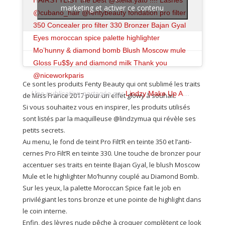
HAIRSTYLIST the Best @stella.yato !!!! Lashes
marketing et activer ce contenu
@cubano_hair @fentybeauty fondation pro filter
350 Concealer pro filter 330 Bronzer Bajan Gyal
Eyes moroccan spice palette highlighter
Mo’hunny & diamond bomb Blush Moscow mule
Gloss Fu$$y and diamond milk Thank you
@niceworkparis
Ce sont les produits Fenty Beauty qui ont sublimé les traits
Une publication partagée par
Lindzy Make Up ARTIST 🇫🇷
(
de Miss France 2017 pour un effet glowy à souhait.
Si vous souhaitez vous en inspirer, les produits utilisés
sont listés par la maquilleuse @lindzymua qui révèle ses
petits secrets.
Au menu, le fond de teint Pro Filt’R en teinte 350 et l’anti-
cernes Pro Filt’R en teinte 330. Une touche de bronzer pour
accentuer ses traits en teinte Bajan Gyal, le blush Moscow
Mule et le highlighter Mo’hunny couplé au Diamond Bomb.
Sur les yeux, la palette Moroccan Spice fait le job en
privilégiant les tons bronze et une pointe de highlight dans
le coin interne.
Enfin, des lèvres nude pêche à croquer complètent ce look