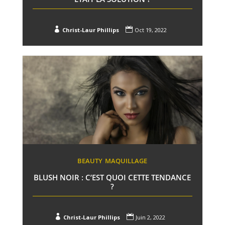


Christ-Laur Phillips
Oct 19, 2022
BEAUTY
MAQUILLAGE
BLUSH NOIR : C’EST QUOI CETTE TENDANCE
?


Christ-Laur Phillips
Juin 2, 2022