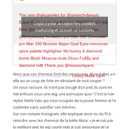
The new @aliciaaylies for @givenchybeauty
Évent Make up by me And the HAIRSTYLIST the
Cliquez pour accepter les cookies
Best @stella.yato !!!! Lashes @cubano_hair
marketing et activer ce contenu
@fentybeauty fondation pro filter 350 Concealer
pro filter 330 Bronzer Bajan Gyal Eyes moroccan
spice palette highlighter Mo’hunny & diamond
bomb Blush Moscow mule Gloss Fu$$y and
diamond milk Thank you @niceworkparis
Alors que ses cheveux font des envieuses, Alicia Aylies a-t-
Une publication partagée par
Lindzy Make Up ARTIST 🇫🇷
(
elle eu un coup de folie en décidant de tout couper ?
On vous rassure, ils n’ont pas bougé d’un poil, ils sont en
fait enfouis sous une wig, une perruque quoi ! C’est la hair
stylist Stella Yato qui s’est occupée de la jeune femme et l’a
sublimée sans sacrifier ses mèches.
Sur son compte Instagram, elle explique avoir eu du fil à
retordre avec les cheveux de la belle Alicia. «
Je ne suis pas
la meilleure avec les wig courte mais je suis amoureuse de ce