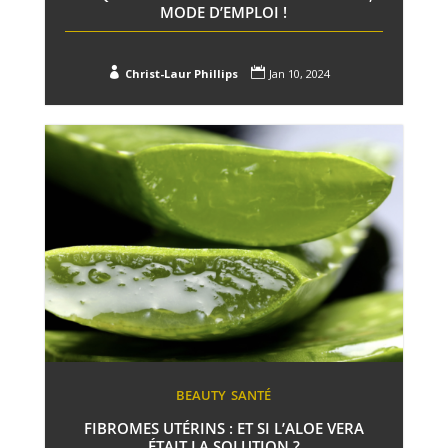
MODE D’EMPLOI !


Christ-Laur Phillips
Jan 10, 2024
BEAUTY
SANTÉ
FIBROMES UTÉRINS : ET SI L’ALOE VERA
ÉTAIT LA SOLUTION ?