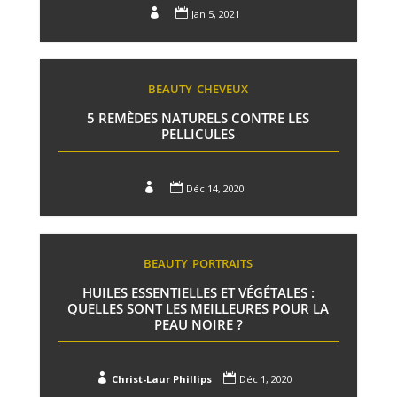


Jan 5, 2021
BEAUTY
CHEVEUX
5 REMÈDES NATURELS CONTRE LES
PELLICULES


Déc 14, 2020
BEAUTY
PORTRAITS
HUILES ESSENTIELLES ET VÉGÉTALES :
QUELLES SONT LES MEILLEURES POUR LA
PEAU NOIRE ?


Christ-Laur Phillips
Déc 1, 2020