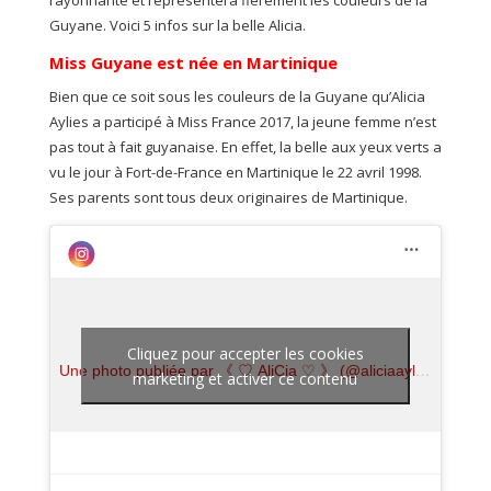
rayonnante et représentera fièrement les couleurs de la
Guyane. Voici 5 infos sur la belle Alicia.
Miss Guyane est née en Martinique
Bien que ce soit sous les couleurs de la Guyane qu’Alicia
Aylies a participé à Miss France 2017, la jeune femme n’est
pas tout à fait guyanaise. En effet, la belle aux yeux verts a
vu le jour à Fort-de-France en Martinique le 22 avril 1998.
Ses parents sont tous deux originaires de Martinique.
Cliquez pour accepter les cookies
Une photo publiée par 《 ♡ AliCia ♡ 》 (@aliciaayliesoff)
le
2
marketing et activer ce contenu