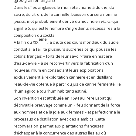
(gros-grain en anglais).
Dans les îles anglaises le rhum était marié à du thé, du
sucre, du citron, de la cannelle, boisson qui sera nommé
punch
, mot probablement dérivé du mot indien
Panch
qui
signifie 5, qui est le nombre d’ingrédients nécessaires à la
composition du cocktail.
ème
A la fin du XIX
, la chute des cours mondiaux du sucre
conduit à la faillite plusieurs sucreries ce qui pousse les
colons français – forts de leur savoir-faire en matière
d’eau-de-vie – à se reconvertir vers la fabrication d’un
nouveau rhum en consacrant leurs exploitations
exclusivement à l’exploitation cannière et en distillant
l’eau-de-vie obtenue à partir du jus de canne fermenté : le
rhum agricole (ou rhum habitant) est né.
Son invention est attribuée en 1694 au Père Labat qui
décrivait le breuvage comme un « feu donnant de la force
aux hommes et de la joie aux femmes » et perfectionna le
processus de distillation avec des alambics. Cette
reconversion permet aux plantations françaises
d’échapper à la concurrence des autres îles au où