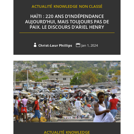
ACTUALITÉ
KNOWLEDGE
NON CLASSÉ
HAÏTI : 220 ANS D’INDÉPENDANCE
AUJOURD’HUI, MAIS TOUJOURS PAS DE
PAIX. LE DISCOURS D’ARIEL HENRY


Christ-Laur Phillips
Jan 1, 2024
ACTUALITÉ
KNOWLEDGE