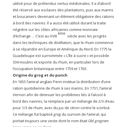
utilisé pour de prétendus vertus médicinales. Il a d’abord
été réservé aux esclaves des plantations, puis aux marins
et boucaniers devenant un élément obligatoire des rations
à bord des navires. Il a aussi été utilisé durant la traite
négrière sur les côtes africaines comme monnaie
ème
d’échange … C’est au XVIII
siècle avec les progrès
dans les techniques de distillation, que le rhum commence
à se répandre en Europe et Amérique du Nord. En 1775 la
Guadeloupe est surnommée « L’île à sucre » et possède
334 moulins et exporte du rhum, en particulier lors de
l’occupation britannique entre 1759 et 1763.
Origine du grog et du punch
En 1655 l’amiral anglais Penn institue la distribution d’une
ration quotidienne de rhum à ses marins. En 1731, l’amiral
Vernon afin de diminuer les problèmes liés à l’alcool à
bord des navires, la remplace par un mélange de 2/3 d’eau
pour 1/3 de rhum, avec du jus de citron contre le scorbut.
Ce mélange fut baptisé
grog
du surnom de l’amiral, qui
portait toujours une veste dont le nom était
Old grogram