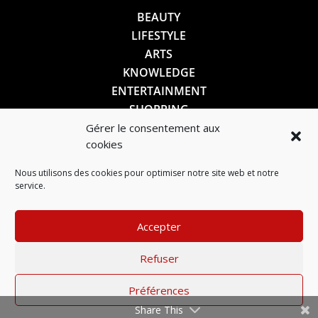
BEAUTY
LIFESTYLE
ARTS
KNOWLEDGE
ENTERTAINMENT
SHOPPING
Gérer le consentement aux
cookies
SUIVEZ-NOUS
Nous utilisons des cookies pour optimiser notre site web et notre
service.
Accepter
Refuser
Préférences
Mentions légales
–
Politique de confidentialité
Share This