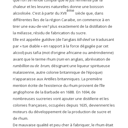
que l’on se rende compte que le jus fermenté par la
chaleur et les levures naturelles donne une boisson
ème
alcoolisée. C’est à partir du XVII
siècle que, dans
différentes îles de la région Caraïbe, on commence à en
tirer une eau-de-vie? plus exactement de la distillation de
la mélasse, résidu de fabrication du sucre.
Elle est appelée guildive (de l’anglais
kill-devil
se traduisant
par « tue diable » en rapport à la force dégagée par cet
alcool) puis tafia (mot d’origine africaine ou amérindienne)
avant que le terme rhum (
rum
en anglais, abréviation de
rumbillion ou de
brum,
désignant une liqueur spiritueuse
malaisienne, autre colonie britannique de l’époque)
n’apparaisse aux Antilles britanniques. La première
mention écrite de l’existence du rhum provient de l’île
anglophone de la Barbade en 1688. En 1694, de
nombreuses sucreries vont ajouter une distillerie et les
colonies françaises, occupées depuis 1635, deviennent les
moteurs du développement de la production de sucre et
de rhum.
De mauvaise qualité et peu cher à fabriquer, le rhum était