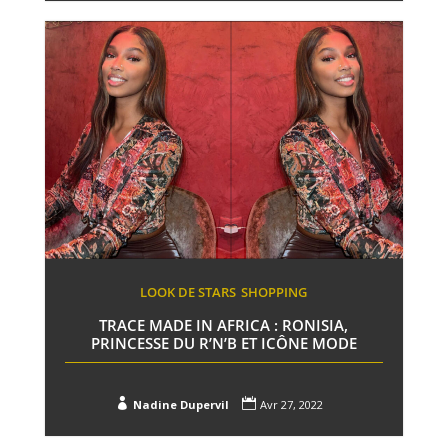
LOOK DE STARS
SHOPPING
TRACE MADE IN AFRICA : RONISIA,
PRINCESSE DU R’N’B ET ICÔNE MODE


Nadine Dupervil
Avr 27, 2022