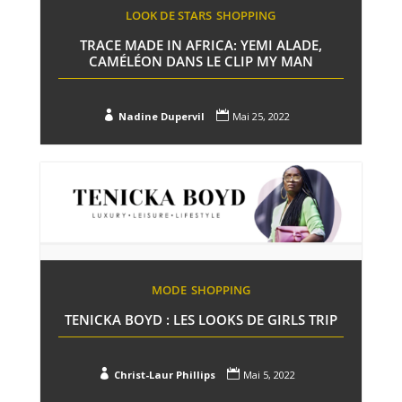
LOOK DE STARS
SHOPPING
TRACE MADE IN AFRICA: YEMI ALADE,
CAMÉLÉON DANS LE CLIP MY MAN


Nadine Dupervil
Mai 25, 2022
MODE
SHOPPING
TENICKA BOYD : LES LOOKS DE GIRLS TRIP


Christ-Laur Phillips
Mai 5, 2022