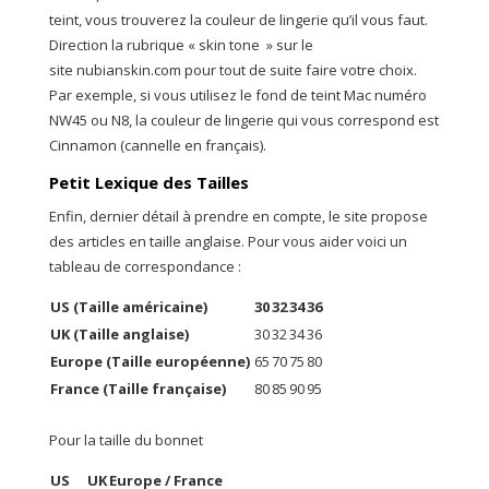
teint, vous trouverez la couleur de lingerie qu’il vous faut.
Direction la rubrique « skin tone » sur le
site nubianskin.com pour tout de suite faire votre choix.
Par exemple, si vous utilisez le fond de teint Mac numéro
NW45 ou N8, la couleur de lingerie qui vous correspond est
Cinnamon (cannelle en français).
Petit Lexique des Tailles
Enfin, dernier détail à prendre en compte, le site propose
des articles en taille anglaise. Pour vous aider voici un
tableau de correspondance :
US (Taille américaine)
30
32
34
36
UK (Taille anglaise)
30
32
34
36
Europe (Taille européenne)
65
70
75
80
France (Taille française)
80
85
90
95
Pour la taille du bonnet
US
UK
Europe / France