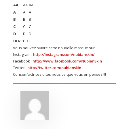
AA
AA
AA
A
A
A
B
B
B
C
C
C
D
D
D
DD/E
DD
E
Vous pouvez suivre cette nouvelle marque sur
Instagram :
http://instagram.com/nubianskin/
Facebook :
http://www.facebook.com/NubianSkin
Twitter :
http://twitter.com/nubianskin
Consom’actrices dites nous ce que vous en pensez !!!