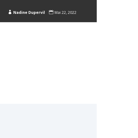

Nadine Dupervil

Mai 22, 2022