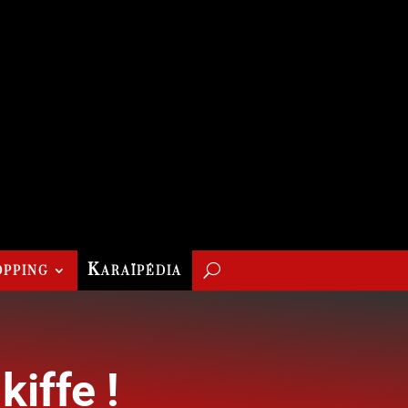
pping
Karaïpédia
kiffe !