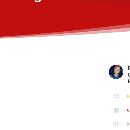
P

B

0

2