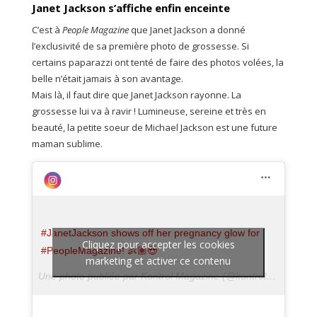
Janet Jackson s’affiche enfin enceinte
C’est à
People Magazine
que Janet Jackson a donné
l’exclusivité de sa première photo de grossesse. Si
certains paparazzi ont tenté de faire des photos volées, la
belle n’était jamais à son avantage.
Mais là, il faut dire que Janet Jackson rayonne. La
grossesse lui va à ravir ! Lumineuse, sereine et très en
beauté, la petite soeur de Michael Jackson est une future
maman sublime.
#JanetJackson shows off her pregnancy glow for
Cliquez pour accepter les cookies
#PeopleMagazine! 👶🏽😍
marketing et activer ce contenu
Une photo publiée par Kontrol Magazine (@kontrolmag) le
12