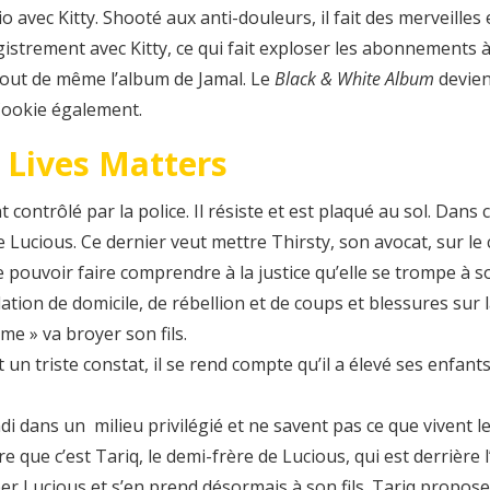
o avec Kitty. Shooté aux anti-douleurs, il fait des merveille
registrement avec Kitty, ce qui fait exploser les abonnements 
tout de même l’album de Jamal. Le
Black & White Album
devien
 Cookie également.
 Lives Matters
 contrôlé par la police. Il résiste et est plaqué au sol. Dan
 de Lucious. Ce dernier veut mettre Thirsty, son avocat, sur l
 pouvoir faire comprendre à la justice qu’elle se trompe à so
ation de domicile, de rébellion et de coups et blessures sur la 
ème » va broyer son fils.
t un triste constat, il se rend compte qu’il a élevé ses enfant
i dans un milieu privilégié et ne savent pas ce que vivent l
re que c’est Tariq, le demi-frère de Lucious, qui est derrière 
ber Lucious et s’en prend désormais à son fils. Tariq propos