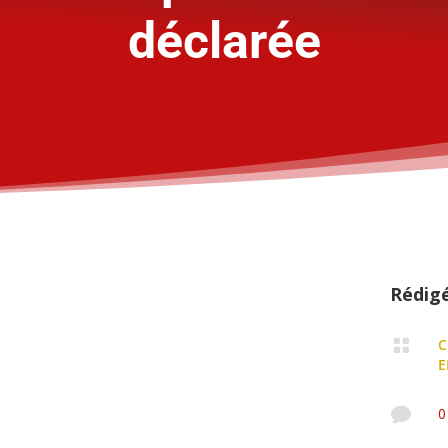
déclarée
Rédig

C
E

0