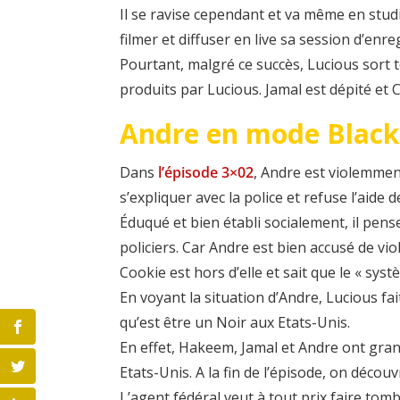
Il se ravise cependant et va même en studi
filmer et diffuser en live sa session d’en
Pourtant, malgré ce succès, Lucious sort 
produits par Lucious. Jamal est dépité et
Andre en mode Black
Dans
l’épisode 3×02
, Andre est violemment
s’expliquer avec la police et refuse l’aide
Éduqué et bien établi socialement, il pense
policiers. Car Andre est bien accusé de viol
Cookie est hors d’elle et sait que le « syst
En voyant la situation d’Andre, Lucious fai
qu’est être un Noir aux Etats-Unis.
En effet, Hakeem, Jamal et Andre ont grand
Etats-Unis. A la fin de l’épisode, on découv
L’agent fédéral veut à tout prix faire tom