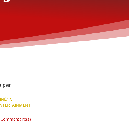
é par
INÉ/TV
|
NTERTAINMENT
 Commentaire(s)