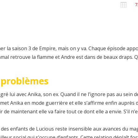

7
r la saison 3 de Empire, mais on y va. Chaque épisode appor
amal retrouve la flamme et Andre est dans de beaux draps. Qu
9 problèmes
ré lui avec Anika, son ex. Quand il ne l’ignore pas au sein de
t Anika en mode guerrière et elle s’affirme enfin auprès de L
ir de maintenant elle va faire tout ce dont elle a envie. S’il n’
des enfants de Lucious reste insensible aux avances du magna
lleur social qui s’occupe d’enfants. Cette relation déplaît f