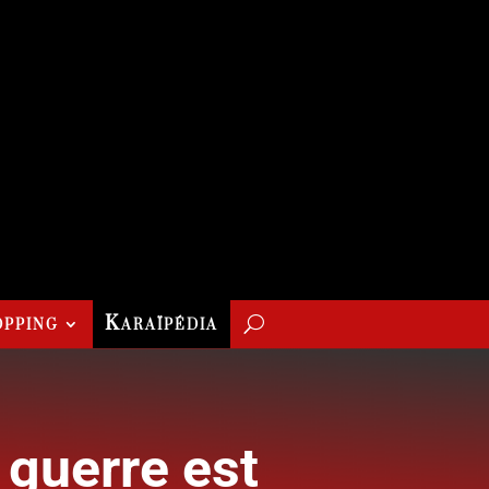
pping
Karaïpédia
 guerre est