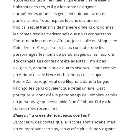
aussi les contes amérindiens, qui étaient les premiers
habitants des iles, et il y a les contes d’origines
européennes quand les gens ont entendu racontés
par les colons. Tous inspirés les uns des autres,
tropicalisés, et transmis de manière orale ils ont donnés
les contes créoles traditionnels que nous connaissons.
Concernant les contes d’Afrique, je suis allé en Afrique, en
Cote d’Ivoire, Congo, etc. et j’ai pu constater que les
personnages, les noms de personnages ou les lieux ont
été changés. Les contes ont été adaptés. Il n’y a pas
d’aigles ici, donc on a pris d’autres oiseaux… Par exemple
en Afrique c’est le lièvre et chez nous c’est le lapin.
Pour « Zamba », qui veut dire Éléphant dans la langue
kikongo, les gens croyaient que c’était un âne. C’est
pourquoi j’ai donc créé le personnage de Compère Zamba,
un personnage qui ressemble à un éléphant. Et il y a les
contes créés récemment.
Blake’s
:
Tu
crées de nouveaux contes ?
Benzo
: 80 % des contes que je raconte sont anciens, mais
en en reprenant certains, j’en ai créé plus d’une vingtaine.