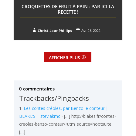
CROQUETTES DE FRUIT À PAIN : PAR ICI LA
RECETTE !


Christ-Laur Phillips
Avr 26, 2022
AFFICHER PLUS
0 commentaires
Trackbacks/Pingbacks
Les contes créoles, par Benzo le conteur |
BLAKE’S | steviakmc
- […] http://blakes.fr/contes-
creoles-benzo-conteur/?utm_source=hootsuite
[…]