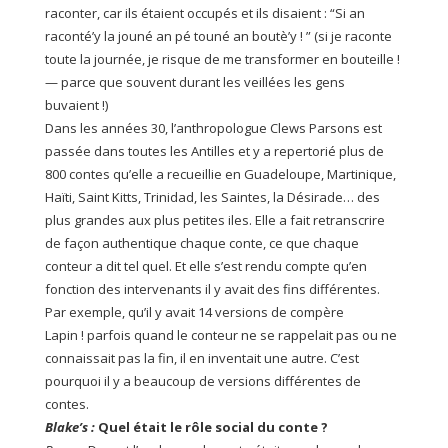
raconter, car ils étaient occupés et ils disaient : “Si an
raconté’y la jouné an pé touné an boutè’y ! ” (si je raconte
toute la journée, je risque de me transformer en bouteille !
— parce que souvent durant les veillées les gens
buvaient !)
Dans les années 30, l’anthropologue Clews Parsons est
passée dans toutes les Antilles et y a repertorié plus de
800 contes qu’elle a recueillie en Guadeloupe, Martinique,
Haïti, Saint Kitts, Trinidad, les Saintes, la Désirade… des
plus grandes aux plus petites iles. Elle a fait retranscrire
de façon authentique chaque conte, ce que chaque
conteur a dit tel quel. Et elle s’est rendu compte qu’en
fonction des intervenants il y avait des fins différentes.
Par exemple, qu’il y avait 14 versions de compère
Lapin ! parfois quand le conteur ne se rappelait pas ou ne
connaissait pas la fin, il en inventait une autre. C’est
pourquoi il y a beaucoup de versions différentes de
contes.
Blake’s
:
Quel était le
r
ô
le
social du conte ?