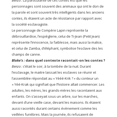
Benzo
:
La particularité de ces contes est que les
personnages sont souvent des animaux qui ont le don de
la parole et sont souvent très intelligents dans les anciens
contes, ils étaient un acte de résistance par rapport avec
la société esclavagiste.
Le personnage de Compère Lapin représente la
débrouillardise, l’espièglerie, celui de Ti-Jean (Petit Jean)
représente l’innocence, la faiblesse, mais aussi la malice,
et celui de Zamba, d’éléphant, symbolise l’esclave des les
champs de canne.
Blake’s
:
dans quel contexte
racontait
-on
les contes ?
Benzo
:
c’était le soir, à la tombée de la nuit. Durant
l’esclavage, le maitre laissait les esclaves se réunir et
l’assemblée répondait au « Yééé-Krik ? » du conteur un
« Yéé-Krak qui signifiait que l’histoire allait commencer. Les
adultes, les mères, les grands-mères les racontaient aux
enfants. On s’asseyait sous un arbre, sur les marches,
devant d’une vieille case, devant les maisons. Ils étaient
aussi racontés durant certains évènement comme les
veillées funèbres. Mais la journée, ils refusaient de