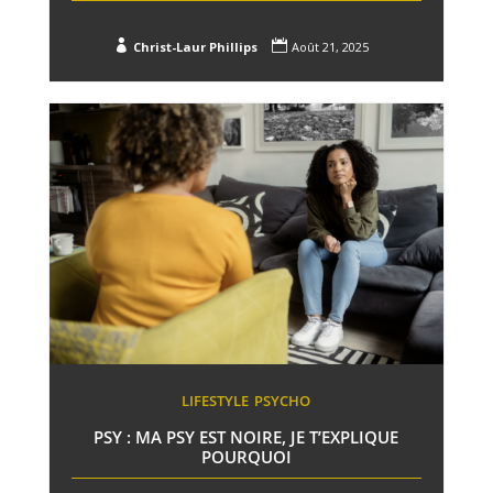


Christ-Laur Phillips
Août 21, 2025
LIFESTYLE
PSYCHO
PSY : MA PSY EST NOIRE, JE T’EXPLIQUE
POURQUOI