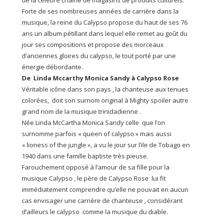
de la célèbre chaîne de magasins de produits culturels.
Forte de ses nombreuses années de carrière dans la
musique, la reine du Calypso propose du haut de ses 76
ans un album pétillant dans lequel elle remet au goût du
jour ses compositions et propose des morceaux
d’anciennes gloires du calypso, le tout porté par une
énergie débordante.
De Linda Mccarthy Monica Sandy à Calypso Rose
Véritable icône dans son pays , la chanteuse aux tenues
colorées, doit son surnom original à Mighty spoiler autre
grand nom de la musique trinidadienne .
Née Linda McCartha Monica Sandy celle que l’on
surnomme parfois « queen of calypso » mais aussi
« lioness of the jungle », a vu le jour sur l’ile de Tobago en
1940 dans une famille baptiste très pieuse.
Farouchement opposé à l’amour de sa fille pour la
musique Calypso , le père de Calypso Rose lui fit
immédiatement comprendre qu’elle ne pouvait en aucun
cas envisager une carrière de chanteuse , considérant
d’ailleurs le calypso comme la musique du diable.