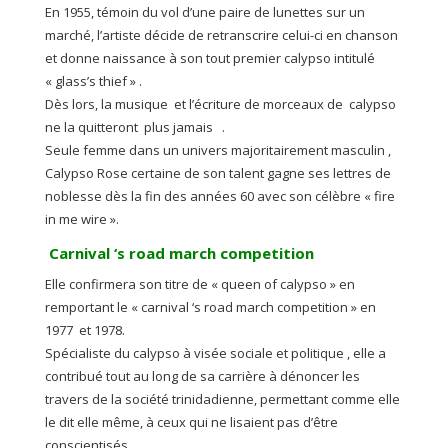
En 1955, témoin du vol d’une paire de lunettes sur un
marché, l’artiste décide de retranscrire celui-ci en chanson
et donne naissance à son tout premier calypso intitulé
« glass’s thief » .
Dès lors, la musique et l’écriture de morceaux de calypso
ne la quitteront plus jamais .
Seule femme dans un univers majoritairement masculin ,
Calypso Rose certaine de son talent gagne ses lettres de
noblesse dès la fin des années 60 avec son célèbre « fire
in me wire ».
Carnival ‘s road march competition
Elle confirmera son titre de « queen of calypso » en
remportant le « carnival ‘s road march competition » en
1977 et 1978.
Spécialiste du calypso à visée sociale et politique , elle a
contribué tout au long de sa carrière à dénoncer les
travers de la société trinidadienne, permettant comme elle
le dit elle même, à ceux qui ne lisaient pas d’être
conscientisés .